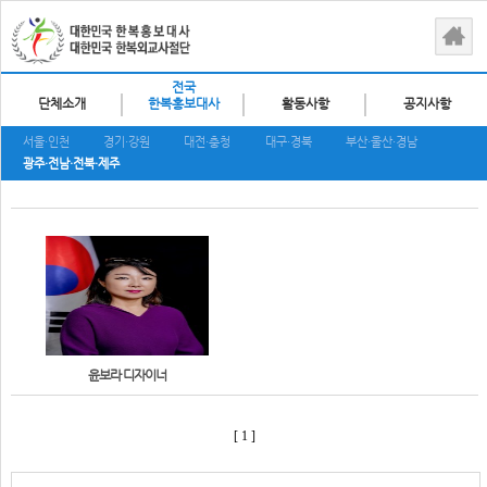
전국
단체소개
한복홍보대사
활동사항
공지사항
서울·인천
경기·강원
대전·충청
대구·경북
부산·울산·경남
광주·전남·전북·제주
윤보라 디자이너
[ 1 ]